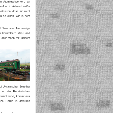
ten Atomkraftwerken, an
 aufrecht stehend weiße
lisieren, dass sie nicht
u so einen, wie in dem
m Frühsommer. Nur wenige
n Kornfeldern. Von Hand
 alter Mann mit faltigem
uf Ukrainischer Seite hat
schen des Rumänischen
nziell wirkt, kommt aus
nze Horde in diversen