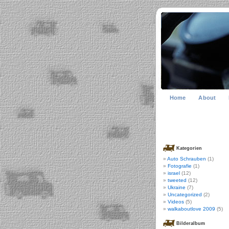
Home
About
Kategorien
Auto Schrauben
(1)
Fotografie
(1)
israel
(12)
tweeted
(12)
Ukraine
(7)
Uncategorized
(2)
Videos
(5)
walkaboutlove 2009
(5)
Bilderalbum