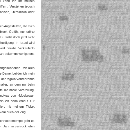
el kann ich mit meinen
iffern. Verstehen jedoch
änisch, Ukrainisch oder
n Angestellten, die mich
lock Gefühl, nur störte
u willst doch jetzt nicht
huldigung! In Israel wird
ert der/die VerkäuferIn
man bekommt wenigstens
ngeschrieben. Mit allen
e Dame, bei der ich mein
s der täglich verkehrende
halter, an dem mir beim
e die naive Vorstellung,
irgendwas von »Moskowa«
bin ich dann erneut zur
riert mit meinem Ticket
kam auch der Zug.
 Schneckentempo geht es
en Jahr im vertrockneten