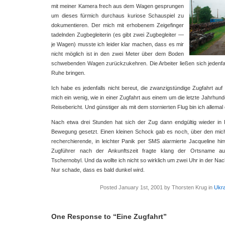
mit meiner Kamera frech aus dem Wagen gesprungen
um dieses fürmich durchaus kuriose Schauspiel zu
dokumentieren. Der mich mit erhobenem Zeigefinger
tadelnden Zugbegleiterin (es gibt zwei Zugbegleiter —
je Wagen) musste ich leider klar machen, dass es mir
nicht möglich ist in den zwei Meter über dem Boden
schwebenden Wagen zurückzukehren. Die Arbeiter ließen sich jedenfal
Ruhe bringen.
Ich habe es jedenfalls nicht bereut, die zwanzigstündige Zugfahrt au
mich ein wenig, wie in einer Zugfahrt aus einem um die letzte Jahrhu
Reisebericht. Und günstiger als mit dem stornierten Flug bin ich alle
Nach etwa drei Stunden hat sich der Zug dann endgültig wieder in 
Bewegung gesetzt. Einen kleinen Schock gab es noch, über den mich 
recherchierende, in leichter Panik per SMS alarmierte Jacqueline hi
Zugführer nach der Ankunftszeit fragte klang der Ortsname 
Tschernobyl. Und da wollte ich nicht so wirklich um zwei Uhr in der N
Nur schade, dass es bald dunkel wird.
Posted January 1st, 2001 by Thorsten Krug in
Ukra
One Response to “Eine Zugfahrt”