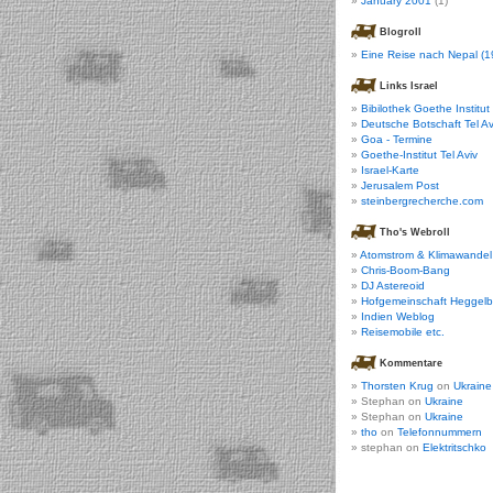
January 2001
(1)
Blogroll
Eine Reise nach Nepal (1
Links Israel
Bibilothek Goethe Institut
Deutsche Botschaft Tel Av
Goa - Termine
Goethe-Institut Tel Aviv
Israel-Karte
Jerusalem Post
steinbergrecherche.com
Tho's Webroll
Atomstrom & Klimawandel
Chris-Boom-Bang
DJ Astereoid
Hofgemeinschaft Heggel
Indien Weblog
Reisemobile etc.
Kommentare
Thorsten Krug
on
Ukraine
Stephan on
Ukraine
Stephan on
Ukraine
tho
on
Telefonnummern
stephan on
Elektritschko