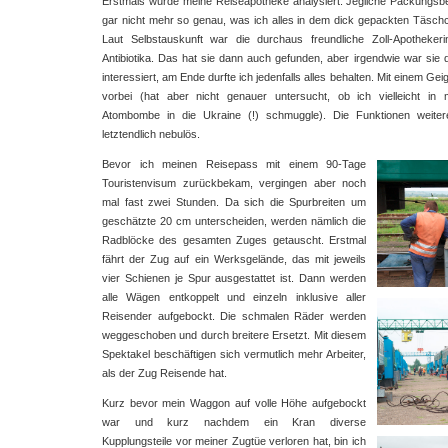
Erstmals wurde meine Reiseapotheke analysiert. Jegliche Packungsbe
gar nicht mehr so genau, was ich alles in dem dick gepackten Täsch
Laut Selbstauskunft war die durchaus freundliche Zoll-Apotheke
Antibiotika. Das hat sie dann auch gefunden, aber irgendwie war sie
interessiert, am Ende durfte ich jedenfalls alles behalten. Mit einem Ge
vorbei (hat aber nicht genauer untersucht, ob ich vielleicht i
Atombombe in die Ukraine (!) schmuggle). Die Funktionen weitere
letztendlich nebulös.
Bevor ich meinen Reisepass mit einem 90-Tage
Touristenvisum zurückbekam, vergingen aber noch
mal fast zwei Stunden. Da sich die Spurbreiten um
geschätzte 20 cm unterscheiden, werden nämlich die
Radblöcke des gesamten Zuges getauscht. Erstmal
fährt der Zug auf ein Werksgelände, das mit jeweils
vier Schienen je Spur ausgestattet ist. Dann werden
alle Wägen entkoppelt und einzeln inklusive aller
Reisender aufgebockt. Die schmalen Räder werden
weggeschoben und durch breitere Ersetzt. Mit diesem
Spektakel beschäftigen sich vermutlich mehr Arbeiter,
als der Zug Reisende hat.
Kurz bevor mein Waggon auf volle Höhe aufgebockt
war und kurz nachdem ein Kran diverse
Kupplungsteile vor meiner Zugtüe verloren hat, bin ich