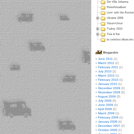
Die Villa Johanna
Reisefotoalbum
Livin' with the Rocket
Ukraine 2009
Yosun+Umut
Trukey 2010
Tina & Kai
la construcci&oacute
Blogarchiv
June 2011
(1)
March 2011
(2)
February 2011
(1)
July 2010
(2)
March 2010
(1)
February 2010
(1)
January 2010
(1)
December 2009
(2)
November 2009
(5)
August 2009
(5)
July 2009
(5)
June 2009
(3)
April 2009
(2)
March 2009
(1)
February 2009
(1)
January 2008
(4)
December 2007
(2)
October 2006
(1)