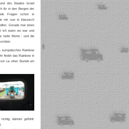
und des Staates Israel
ch ihr in den Bergen der
iele Fragen schon in
ie mir nun in klassisch
olfen. Gerade mal einen
ie ich wann wo war und
r nette Worte - und die
vorüber.
des europäischen Rainbow
hr findet das Rainbow in
t vor ca. einer Stunde um
chtig daheim gefühlt:
).