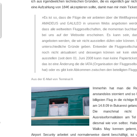
ich aus irgendwelchen technischen Gründen, die es eigentlich gar nicht
eine Aufzahlung von 184€ akzeptieren sollte, damit man mir mein Ticket
»Es ist so, dass die Flüge die wir anbieten über die Weltflugr
AMADEUS und GALILEO in unseren Webs angeboten werden
dass alle weltweiten Fluggesellschaften, die momentan buchbar
bei uns auf der Webseite erscheinen. Es kann sein, da
angeboten werden, die wir nicht ausstellen düfen oder können.
unterschiedliche Gründe geben. Entweder die Fluggesellscha
noch nicht aktualisiert und deswegen können wir kein elek
ausstellen (seit dem 01. Juni 2008 kann man keine Papierticket
das ist eine Änderung die die IATA (Organisation der Fluggesells
hat) oder es gibt kein Abkommen zwischen den beteiligten Flugg
Aus der E-Mail von Terminal A
Immerhin hat man die Res
anstandslos storniert und so 
billigsten Flug in die richtig
am 14.8.09 in Bukarest geland
Die manchmal nicht ga
Ausreiseformalitäten am Tel 
n
diesmal wie von selbst. Ha
Walks May kennen gelernt,
Airport Security arbeitet und normalerweise damit beschäftigt, ist