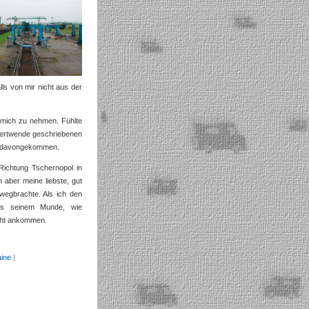
ls von mir nicht aus der
f mich zu nehmen. Fühlte
ndertwende geschriebenen
mal davongekommen.
Richtung Tschernopol in
aber meine liebste, gut
nwegbrachte. Als ich den
aus seinem Munde, wie
acht ankommen.
ine
|