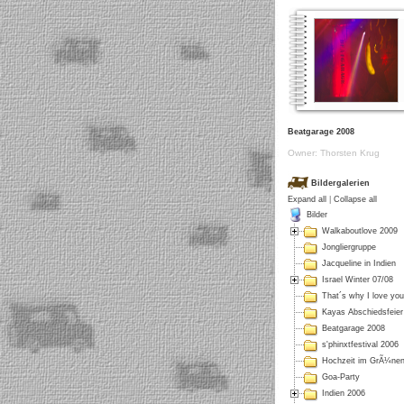
Beatgarage 2008
Owner: Thorsten Krug
Bildergalerien
Expand all
|
Collapse all
Bilder
Walkaboutlove 2009
Jongliergruppe
Jacqueline in Indien
Israel Winter 07/08
That´s why I love you
Kayas Abschiedsfeier
Beatgarage 2008
s'phinxtfestival 2006
Hochzeit im GrÃ¼ne
Goa-Party
Indien 2006