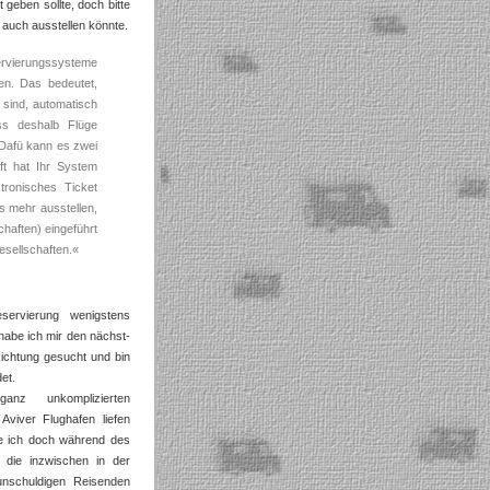
 geben sollte, doch bitte
 auch ausstellen könnte.
eservierungssysteme
. Das bedeutet,
 sind, automatisch
ss deshalb Flüge
 Dafü kann es zwei
ft hat Ihr System
tronisches Ticket
s mehr ausstellen,
chaften) eingeführt
esellschaften.«
ervierung wenigstens
habe ich mir den nächst-
e Richtung gesucht und bin
et.
nz unkomplizierten
Aviver Flughafen liefen
be ich doch während des
 die inzwischen in der
 unschuldigen Reisenden