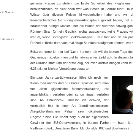
gemeine Fragen zu stellen, um fürdie Sicherheit des Flughafens 
herauszufinden, ob nicht doch wer was Böses im Schilde führt. Da i
s in Sderot
Wüste über diverse Felsen hinweggeholfen habe und wir v
freundschaftlicher Nicht-Flughafen-Atmosphäre geklärt haben, hat s
Israelischer Klüngel Manier über die Hüden der Ausreise hinweg geh
Röntgen Scan fürmein Gepäck, nichts auspacken, keine Fragen, w
warum, keine Sprengstoff Spektralanalyse… Nur hier und da ein paa
;n de una casa en Colombia
Prozedur, fürdie durchaus mal einige Stunden draufgehen können, war 
Bukarest lerne ich nur bei Nacht kennen. Ich will die letzten Tage 
Gatherings mitbekommen und bin etwas unter Zeitdruck. In diesem Ja
der Ukraine statt, und der erste Zug, der mich dorthin bringen kann is
6:26 mit nur leichter Verspätung gestartet.
Ein paar Jahre zurückversetzt fühle ich mich hier.
Wenn man nachts durch Bukarest spaziert sieht man
vor allem gigantische Monumentalbauten, die
augenblicklich verfallen oder schon längst verfallen
sind. An Chauchesku musste ich denken, der
vermutlich hier in einer Art überdimensionierten,
Akroplolis-ähnlichem Palast sein diktatorisches
Regime führte. Die Nacht zeigt auch die eigentlichen
Gewinner der EU-Osterweiterung in bunten Farben — hab mich ri
Raiffeisen Bank, Dresdener Bank, Mc Donalds, KfC und Sparkasse (…