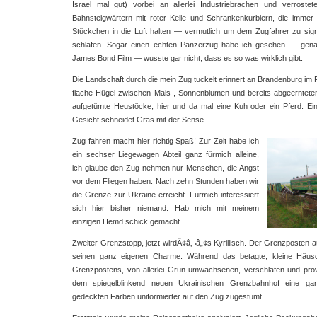
Israel mal gut) vorbei an allerlei Industriebrachen und verroste
Bahnsteigwärtern mit roter Kelle und Schrankenkurblern, die immer
Stückchen in die Luft halten — vermutlich um dem Zugfahrer zu signa
schlafen. Sogar einen echten Panzerzug habe ich gesehen — gena
James Bond Film — wusste gar nicht, dass es so was wirklich gibt.
Die Landschaft durch die mein Zug tuckelt erinnert an Brandenburg i
flache Hügel zwischen Mais-, Sonnenblumen und bereits abgeerntete
aufgetümte Heustöcke, hier und da mal eine Kuh oder ein Pferd. Ein
Gesicht schneidet Gras mit der Sense.
Zug fahren macht hier richtig Spaß! Zur Zeit habe ich
ein sechser Liegewagen Abteil ganz fürmich alleine,
ich glaube den Zug nehmen nur Menschen, die Angst
vor dem Fliegen haben. Nach zehn Stunden haben wir
die Grenze zur Ukraine erreicht. Fürmich interessiert
sich hier bisher niemand. Hab mich mit meinem
einzigen Hemd schick gemacht.
Zweiter Grenzstopp, jetzt wirdÃ¢â‚¬â„¢s Kyrillisch. Der Grenzposten a
seinen ganz eigenen Charme. Während das betagte, kleine Häu
Grenzpostens, von allerlei Grün umwachsenen, verschlafen und provi
dem spiegelblinkend neuen Ukrainischen Grenzbahnhof eine ga
gedeckten Farben uniformierter auf den Zug zugestümt.