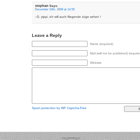
stephan
Says:
December 10th, 2009 at 14:55
:-D, yippi, ich will auch fliegende züge sehen !
Leave a Reply
Name (required)
Mail (will not be published) (require
Website
Spam protection by WP Captcha-Free