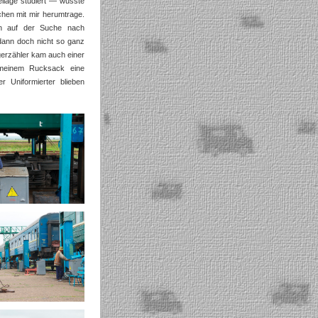
ilage studiert — wusste
chen mit mir herumtrage.
rin auf der Suche nach
 dann doch nicht so ganz
igerzähler kam auch einer
n meinem Rucksack eine
r Uniformierter blieben