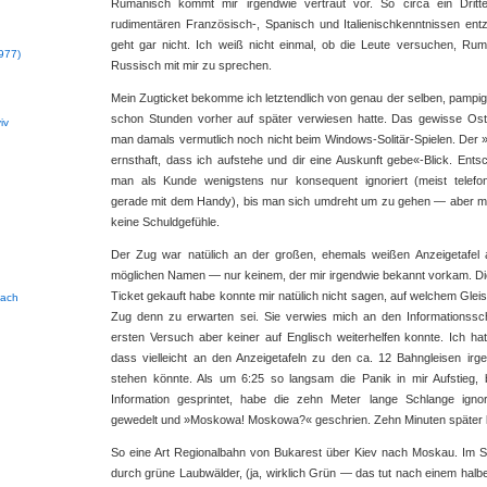
Rumänisch kommt mir irgendwie vertraut vor. So circa ein Dritt
rudimentären Französisch-, Spanisch und Italienischkenntnissen entz
geht gar nicht. Ich weiß nicht einmal, ob die Leute versuchen, Rum
977)
Russisch mit mir zu sprechen.
Mein Zugticket bekomme ich letztendlich von genau der selben, pampige
schon Stunden vorher auf später verwiesen hatte. Das gewisse Ostb
iv
man damals vermutlich noch nicht beim Windows-Solitär-Spielen. Der »D
ernsthaft, dass ich aufstehe und dir eine Auskunft gebe«-Blick. Entsc
man als Kunde wenigstens nur konsequent ignoriert (meist telefoni
gerade mit dem Handy), bis man sich umdreht um zu gehen — aber 
keine Schuldgefühle.
Der Zug war natülich an der großen, ehemals weißen Anzeigetafel a
möglichen Namen — nur keinem, der mir irgendwie bekannt vorkam. Di
Ticket gekauft habe konnte mir natülich nicht sagen, auf welchem Glei
bach
Zug denn zu erwarten sei. Sie verwies mich an den Informationssc
ersten Versuch aber keiner auf Englisch weiterhelfen konnte. Ich hatt
dass vielleicht an den Anzeigetafeln zu den ca. 12 Bahngleisen 
stehen könnte. Als um 6:25 so langsam die Panik in mir Aufstieg, 
Information gesprintet, habe die zehn Meter lange Schlange igno
gewedelt und »Moskowa! Moskowa?« geschrien. Zehn Minuten später 
So eine Art Regionalbahn von Bukarest über Kiev nach Moskau. Im
durch grüne Laubwälder, (ja, wirklich Grün — das tut nach einem halb