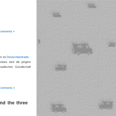
Comments »
gen im
Deutschlandradio -
rviews wird die jüngere
raelischen Gesellschaft
Comments »
nd the three