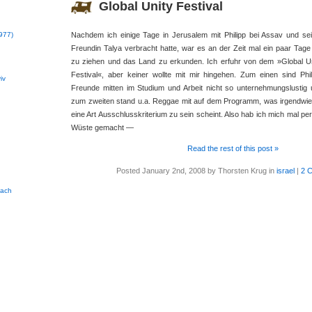
Global Unity Festival
977)
Nachdem ich einige Tage in Jerusalem mit Philipp bei Assav und se
Freundin Talya verbracht hatte, war es an der Zeit mal ein paar Tage
zu ziehen und das Land zu erkunden. Ich erfuhr von dem »Global U
Festival«, aber keiner wollte mit mir hingehen. Zum einen sind Phil
iv
Freunde mitten im Studium und Arbeit nicht so unternehmungslustig
zum zweiten stand u.a. Reggae mit auf dem Programm, was irgendwi
eine Art Ausschlusskriterium zu sein scheint. Also hab ich mich mal pe
Wüste gemacht —
Read the rest of this post »
Posted January 2nd, 2008 by Thorsten Krug in
israel
|
2 
bach