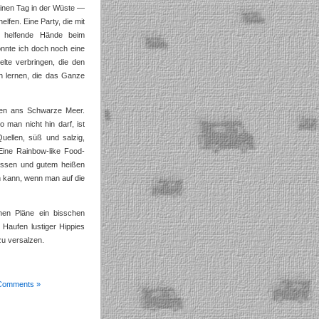
 einen Tag in der Wüste —
lfen. Eine Party, die mit
le helfende Hände beim
nnte ich doch noch eine
lte verbringen, die den
n lernen, die das Ganze
enen ans Schwarze Meer.
 man nicht hin darf, ist
Quellen, süß und salzig,
Eine Rainbow-like Food-
Essen und gutem heißen
n kann, wenn man auf die
en Pläne ein bisschen
Haufen lustiger Hippies
zu versalzen.
Comments »