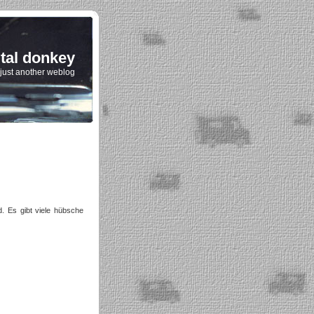
ital donkey
just another weblog
. Es gibt viele hübsche