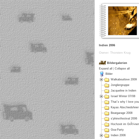
Indien 2006
Owner: Thorsten Krug
Bildergalerien
Expand all
|
Collapse all
Bilder
Walkaboutlove 2009
Jongliergruppe
Jacqueline in Indien
Israel Winter 07/08
That´s why I love you
Kayas Abschiedsfeier
Beatgarage 2008
s'phinxtfestival 2006
Hochzeit im GrÃ¼ne
Goa-Party
Indien 2006