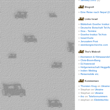
January 2001
(1)
Blogroll
Eine Reise nach Nepal (1
Links Israel
Bibilothek Goethe Institut
Deutsche Botschaft Tel Av
Goa - Termine
Goethe-Institut Tel Aviv
Israel-Karte
Jerusalem Post
steinbergrecherche.com
Tho's Webroll
Atomstrom & Klimawandel
Chris-Boom-Bang
DJ Astereoid
Hofgemeinschaft Heggel
Indien Weblog
Reisemobile etc.
Kommentare
Thorsten Krug
on
Ukraine
Stephan on
Ukraine
Stephan on
Ukraine
tho
on
Telefonnummern
stephan on
Elektritschko