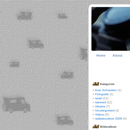
Home
About
Kategorien
Auto Schrauben
(1)
Fotografie
(1)
israel
(12)
tweeted
(12)
Ukraine
(7)
Uncategorized
(2)
Videos
(5)
walkaboutlove 2009
(5)
Bilderalbum