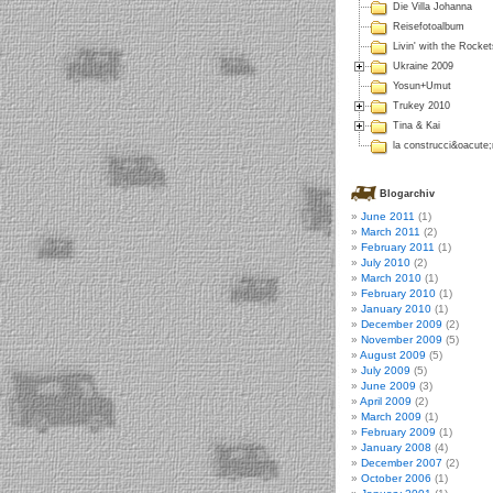
Die Villa Johanna
Reisefotoalbum
Livin' with the Rocket
Ukraine 2009
Yosun+Umut
Trukey 2010
Tina & Kai
la construcci&oacute
Blogarchiv
June 2011
(1)
March 2011
(2)
February 2011
(1)
July 2010
(2)
March 2010
(1)
February 2010
(1)
January 2010
(1)
December 2009
(2)
November 2009
(5)
August 2009
(5)
July 2009
(5)
June 2009
(3)
April 2009
(2)
March 2009
(1)
February 2009
(1)
January 2008
(4)
December 2007
(2)
October 2006
(1)