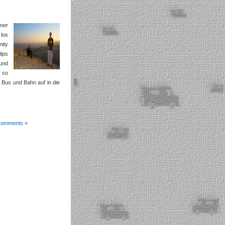
iner
 los
nity
lips
 und
e so
r Bus und Bahn auf in die
Comments »