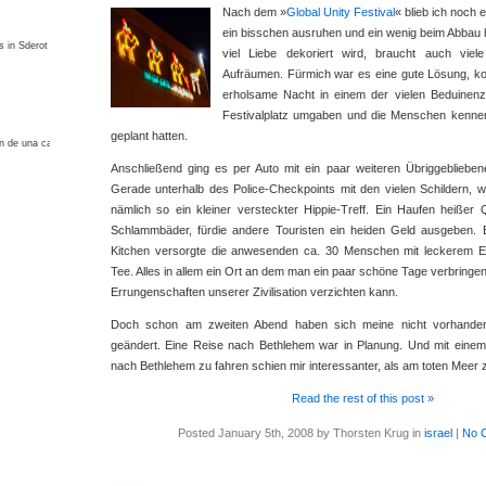
Nach dem »
Global Unity Festival
« blieb ich noch
ein bisschen ausruhen und ein wenig beim Abbau he
s in Sderot
viel Liebe dekoriert wird, braucht auch vie
Aufräumen. Fürmich war es eine gute Lösung, ko
erholsame Nacht in einem der vielen Beduinenze
Festivalplatz umgaben und die Menschen kenne
geplant hatten.
;n de una casa en Colombia
Anschließend ging es per Auto mit ein paar weiteren Übriggeblieb
Gerade unterhalb des Police-Checkpoints mit den vielen Schildern, wo
nämlich so ein kleiner versteckter Hippie-Treff. Ein Haufen heißer 
Schlammbäder, fürdie andere Touristen ein heiden Geld ausgeben. 
Kitchen versorgte die anwesenden ca. 30 Menschen mit leckerem 
Tee. Alles in allem ein Ort an dem man ein paar schöne Tage verbringe
Errungenschaften unserer Zivilisation verzichten kann.
Doch schon am zweiten Abend haben sich meine nicht vorhanden
geändert. Eine Reise nach Bethlehem war in Planung. Und mit einem 
nach Bethlehem zu fahren schien mir interessanter, als am toten Meer 
Read the rest of this post »
Posted January 5th, 2008 by Thorsten Krug in
israel
|
No 