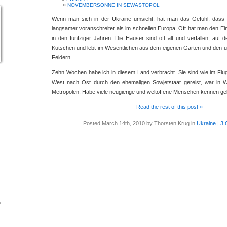
NOVEMBERSONNE IN SEWASTOPOL
Wenn man sich in der Ukraine umsieht, hat man das Gefühl, dass 
langsamer voranschreitet als im schnellen Europa. Oft hat man den Ei
in den fünfziger Jahren. Die Häuser sind oft alt und verfallen, auf
Kutschen und lebt im Wesentlichen aus dem eigenen Garten und den 
Feldern.
Zehn Wochen habe ich in diesem Land verbracht. Sie sind wie im Flu
West nach Ost durch den ehemaligen Sowjetstaat gereist, war in 
Metropolen. Habe viele neugierige und weltoffene Menschen kennen gel
Read the rest of this post »
Posted March 14th, 2010 by Thorsten Krug in
Ukraine
|
3 
n