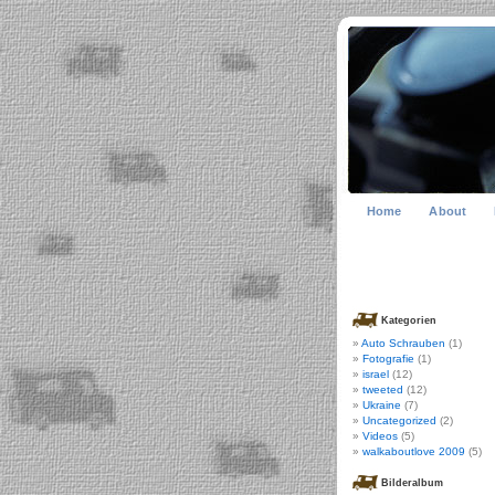
Home
About
Kategorien
Auto Schrauben
(1)
Fotografie
(1)
israel
(12)
tweeted
(12)
Ukraine
(7)
Uncategorized
(2)
Videos
(5)
walkaboutlove 2009
(5)
Bilderalbum