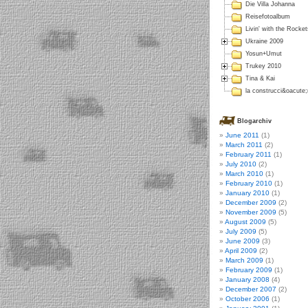
Die Villa Johanna
Reisefotoalbum
Livin' with the Rocket
Ukraine 2009
Yosun+Umut
Trukey 2010
Tina & Kai
la construcci&oacute
Blogarchiv
June 2011
(1)
March 2011
(2)
February 2011
(1)
July 2010
(2)
March 2010
(1)
February 2010
(1)
January 2010
(1)
December 2009
(2)
November 2009
(5)
August 2009
(5)
July 2009
(5)
June 2009
(3)
April 2009
(2)
March 2009
(1)
February 2009
(1)
January 2008
(4)
December 2007
(2)
October 2006
(1)