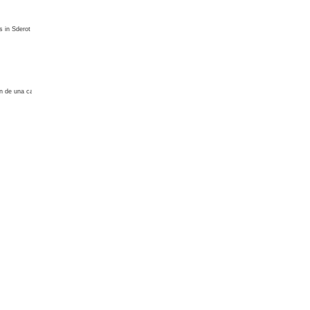
s in Sderot
;n de una casa en Colombia