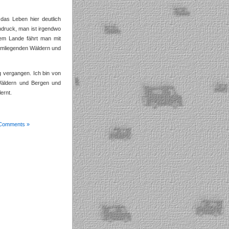
das Leben hier deutlich
ndruck, man ist irgendwo
 dem Lande fährt man mit
umliegenden Wäldern und
g vergangen. Ich bin von
Wäldern und Bergen und
ernt.
Comments »