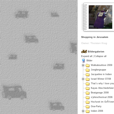
Shopping in Jerusalem
Owner: Thorsten Krug
Bildergalerien
Expand all
|
Collapse all
Bilder
Walkaboutlove 2009
Jongliergruppe
Jacqueline in Indien
Israel Winter 07/08
That´s why I love you
Kayas Abschiedsfeier
Beatgarage 2008
s'phinxtfestival 2006
Hochzeit im GrÃ¼ne
Goa-Party
Indien 2006