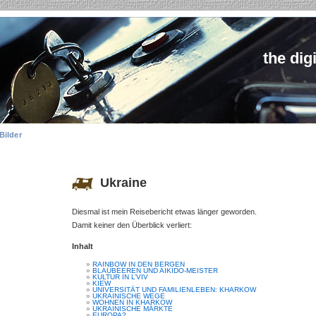
the dig
Bilder
Ukraine
Diesmal ist mein Reisebericht etwas länger geworden.
Damit keiner den Überblick verliert:
Inhalt
RAINBOW IN DEN BERGEN
BLAUBEEREN UND AIKIDO-MEISTER
KULTUR IN L’VIV
KIEW
UNIVERSITÄT UND FAMILIENLEBEN: KHARKOW
UKRAINISCHE WEGE
WOHNEN IN KHARKOW
UKRAINISCHE MÄRKTE
EUROPA?