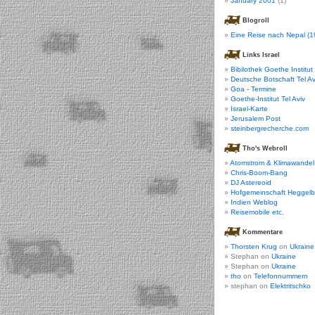
January 2001
(1)
Blogroll
Eine Reise nach Nepal (1
Links Israel
Bibilothek Goethe Institut
Deutsche Botschaft Tel Av
Goa - Termine
Goethe-Institut Tel Aviv
Israel-Karte
Jerusalem Post
steinbergrecherche.com
Tho's Webroll
Atomstrom & Klimawandel
Chris-Boom-Bang
DJ Astereoid
Hofgemeinschaft Heggel
Indien Weblog
Reisemobile etc.
Kommentare
Thorsten Krug
on
Ukraine
Stephan on
Ukraine
Stephan on
Ukraine
tho
on
Telefonnummern
stephan on
Elektritschko