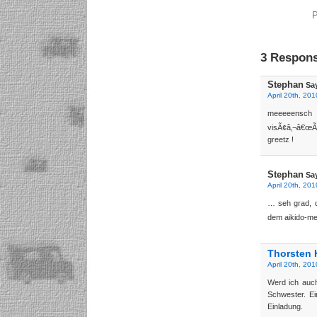
P
3 Respons
Stephan
Sa
April 20th, 201
meeeeensch 
visÃ¢â‚¬â€œÃ
greetz !
Stephan
Sa
April 20th, 201
… seh grad, d
dem aikido-me
Thorsten 
April 20th, 201
Werd ich auch
Schwester. Ein
Einladung.