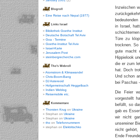
January 2001
(1)
Inzwischen wa
Blogroll
zurückgekehrt
Eine Reise nach Nepal (1977)
bedeutenden 
Links Israel
in Israel, h
Bibilothek Goethe Institut
schüchternen
Deutsche Botschaft Tel Aviv
Türe zu klop
Goa - Termine
Goethe-Institut Tel Aviv
trocknen. So 
Israel-Karte
gute macht 
Jerusalem Post
Hippielook un
steinbergrecherche.com
die er zum l
Tho's Webroll
hat. Doch tro
Atomstrom & Klimawandel
Und schon am
Chris-Boom-Bang
DJ Astereoid
bei Paschas 
Hofgemeinschaft Heggelbach
Indien Weblog
Die Feier w
Reisemobile etc.
vorgestellt h
Kommentare
befüllt, so 
Thorsten Krug
on
Ukraine
gab es Essen 
Stephan on
Ukraine
wir nicht g
Stephan on
Ukraine
tho
on
Telefonnummern
unsereiner B
stephan on
Elektritschko
nicht gehört
Ende Freunde