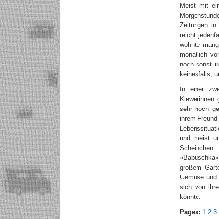
Meist mit ei
Morgenstunde
Zeitungen in
reicht jedenf
wohnte mange
monatlich vo
noch sonst ir
keinesfalls, 
In einer zwe
Kiewerinnen 
sehr hoch ge
ihrem Freund
Lebenssituat
und meist un
Scheinchen 
»Babuschka«,
großem Garte
Gemüse und E
sich von ihr
könnte.
Pages:
1
2
3