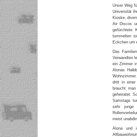
Unser Weg fü
Universität i
Kioske, diver
Air Discos u
gefürchtete 
tummelten si
Eckchen um e
Das Familien
Verwandten le
ein Zimmer i
Alonas Halbb
Wohnzimmer. 
dritt in ein
braucht man 
geheiratet. S
Samstags tum
sehr junge 
Rollenverteil
meist unabdi
Alona und i
Altbauwohnun