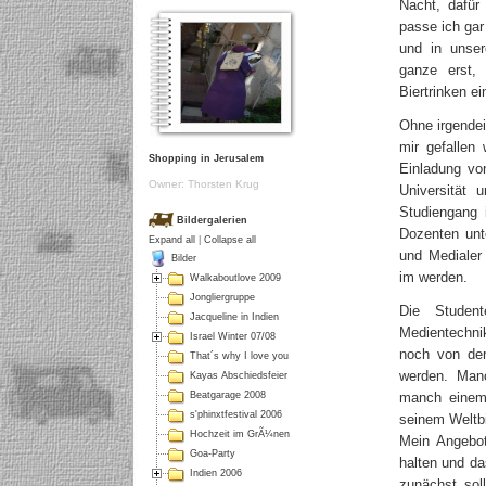
Nacht, dafür
passe ich gar
und in unser
ganze erst,
Biertrinken ei
Ohne irgende
mir gefallen 
Shopping in Jerusalem
Einladung von
Owner: Thorsten Krug
Universität 
Studiengang 
Bildergalerien
Dozenten unt
Expand all
|
Collapse all
und Medialer
Bilder
im werden.
Walkaboutlove 2009
Jongliergruppe
Die Studen
Jacqueline in Indien
Medientechni
Israel Winter 07/08
noch von der
That´s why I love you
werden. Manc
Kayas Abschiedsfeier
manch einem 
Beatgarage 2008
s'phinxtfestival 2006
seinem Weltbi
Hochzeit im GrÃ¼nen
Mein Angebot
Goa-Party
halten und d
Indien 2006
zunächst sol