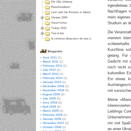
Die Villa Johanna
irgendetwas 
Reisefotoalbum
Nachfragen n
Livin' with the Rockets in Sderot
mein eigenes
Ukraine 2009
Studium an de
Yosun+Umut
Trukey 2010
Die Veranstal
Tina & Kai
meinem klei
la construcci&oacute;n de una casa en Colombia
schleierhaft
Kurzfilme so
Blogarchiv
gelang. Für
June 2011
(1)
Gedicht mit e
March 2011
(2)
February 2011
(1)
mich nicht s
July 2010
(2)
kulturellen 
March 2010
(1)
February 2010
(1)
Ein etwas k
January 2010
(1)
Aushängeschi
December 2009
(2)
mit russische
November 2009
(5)
August 2009
(5)
July 2009
(5)
Meine »Master
June 2009
(3)
interessiert
April 2009
(2)
March 2009
(1)
Lieblings Co
February 2009
(1)
Unternehmens
January 2008
(4)
mir viel Spa
December 2007
(2)
October 2006
(1)
an einer Ukra