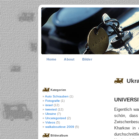
Home
About
Bilder
Ukr
Kategorien
Auto Schrauben
(1)
UNIVERS
Fotografie
(1)
israel
(12)
Eigentlich wa
tweeted
(12)
Ukraine
(7)
schön, dass
Uncategorized
(2)
Zwischenbes
Videos
(5)
walkaboutlove 2009
(5)
Kharkow in 
durchschnittl
Bilderalbum