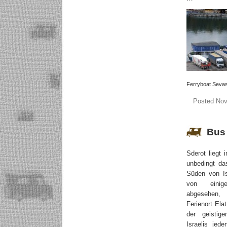
Ferryboat Sevast
Posted Nov
Bus 
Sderot liegt
unbedingt da
Süden von Is
von einig
abgesehen
Ferienort Ela
der geistig
Israelis jede