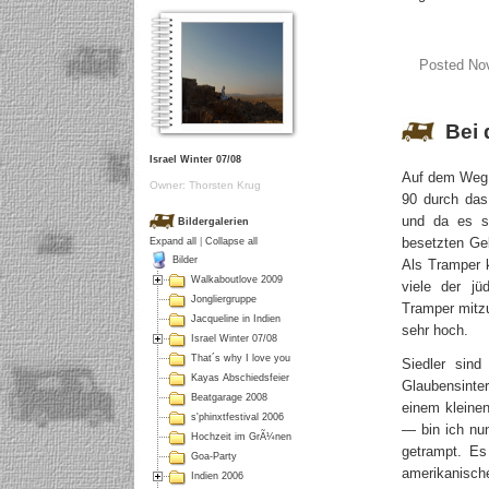
Posted Nov
Bei 
Israel Winter 07/08
Auf dem Weg 
Owner: Thorsten Krug
90 durch das
und da es si
Bildergalerien
besetzten Geb
Expand all
|
Collapse all
Bilder
Als Tramper 
Walkaboutlove 2009
viele der jü
Jongliergruppe
Tramper mitzu
Jacqueline in Indien
sehr hoch.
Israel Winter 07/08
That´s why I love you
Siedler sind
Kayas Abschiedsfeier
Glaubensinter
Beatgarage 2008
einem kleinen
s'phinxtfestival 2006
— bin ich nun
Hochzeit im GrÃ¼nen
getrampt. Es
Goa-Party
amerikanisch
Indien 2006