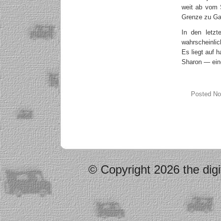
weit ab vom 
Grenze zu Gaz
In den letzt
wahrscheinli
Es liegt auf
Sharon — eine
Posted No
© Copyright 2026 the digi