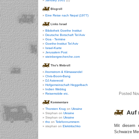
January 2001
(1)
Blogroll
Eine Reise nach Nepal (1977)
Links Israel
Bibilothek Goethe Institut
Deutsche Botschaft Tel Aviv
Goa - Termine
Goethe-Institut Tel Aviv
Israel-Karte
Jerusalem Post
steinbergrecherche.com
Tho's Webroll
Atomstrom & Klimawandel
Chris-Boom-Bang
DJ Astereoid
Hofgemeinschaft Heggelbach
Indien Weblog
Posted Nov
Reisemobile etc.
Kommentare
Thorsten Krug
on
Ukraine
Auf 
Stephan on
Ukraine
Stephan on
Ukraine
tho
on
Telefonnummern
Mit diesem 
stephan on
Elektritschko
Schwarze Mee
…