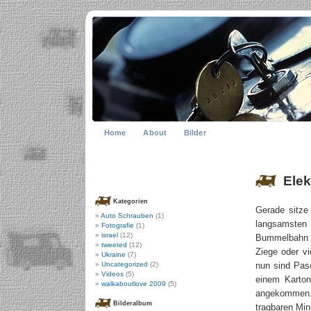
Home
About
Bilder
Elek
Kategorien
Gerade sitze
Auto Schrauben
(1)
langsamsten 
Fotografie
(1)
israel
(12)
Bummelbahn u
tweeted
(12)
Ziege oder vi
Ukraine
(7)
Uncategorized
(2)
nun sind Pas
Videos
(5)
einem Karton
walkaboutlove 2009
(5)
angekommen.
Bilderalbum
tragbaren Min