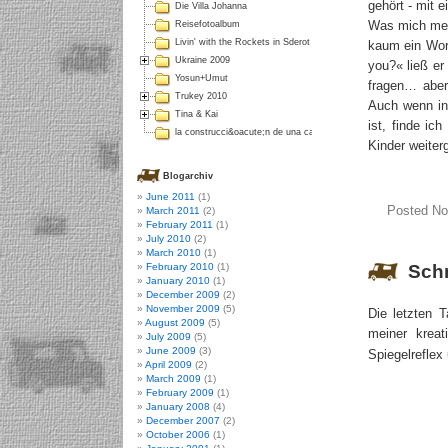
gehört - mit 
Die Villa Johanna
Was mich mehr
Reisefotoalbum
Livin' with the Rockets in Sderot
kaum ein Wort
Ukraine 2009
you?« ließ er
Yosun+Umut
fragen… aber
Trukey 2010
Auch wenn in 
Tina & Kai
ist, finde ic
la construcci&oacute;n de una casa en Colombia
Kinder weiter
Blogarchiv
June 2011
(1)
Posted No
March 2011
(2)
February 2011
(1)
July 2010
(2)
March 2010
(1)
Sch
February 2010
(1)
January 2010
(1)
December 2009
(2)
November 2009
(5)
Die letzten 
August 2009
(5)
meiner kreat
July 2009
(5)
June 2009
(3)
Spiegelrefle
April 2009
(2)
March 2009
(1)
February 2009
(1)
January 2008
(4)
December 2007
(2)
October 2006
(1)