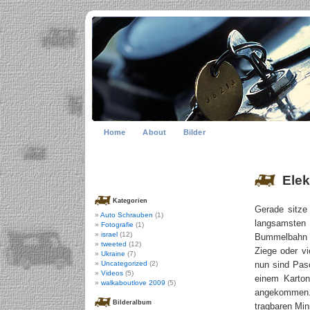
Home
About
Bilder
Elek
Kategorien
Gerade sitze
Auto Schrauben
(1)
langsamsten 
Fotografie
(1)
israel
(12)
Bummelbahn u
tweeted
(12)
Ziege oder vi
Ukraine
(7)
Uncategorized
(2)
nun sind Pas
Videos
(5)
einem Karton
walkaboutlove 2009
(5)
angekommen.
Bilderalbum
tragbaren Min