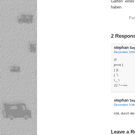
Garten eines
haben.
Pos
2 Respons
stephan
Say
December 10th
///
p=<o )
} )(
( `\
\._ \
JJ ^~~==
stephan
Say
December 10th
shit, durch di
Leave a R