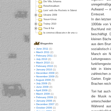
Die Villa Johanna
unregelmäßi
Reisefotoalbum
Aufwand — me
Livin' with the Rockets in Sderot
Erntezeit.
Ukraine 2009
In den letzte
Yosun+Umut
1000de von W
Trukey 2010
Tina & Kai
Buchfund mit
la construcci&oacute;n de una casa en Colombia
beschäftigt.
kleinen Bäch
aus dem Brunn
Blogarchiv
sozialistisch
June 2011
(1)
March 2011
(2)
Manch ein Na
February 2011
(1)
Leitungsw
July 2010
(2)
March 2010
(1)
funkferngest
February 2010
(1)
lebt in kle
January 2010
(1)
December 2009
(2)
zahlreichen 
November 2009
(5)
Garten. Ergä
August 2009
(5)
Brachen reich
July 2009
(5)
June 2009
(3)
April 2009
(2)
Tori hat auc
March 2009
(1)
die Musik n
February 2009
(1)
January 2008
(4)
unterscheide
December 2007
(2)
Während aus
October 2006
(1)