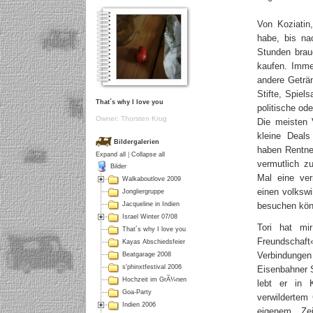
Von Koziatin
habe, bis na
Stunden brau
kaufen. Imme
andere Geträ
Stifte, Spiel
That´s why I love you
politische ode
Owner: Thorsten Krug
Die meisten 
kleine Deal
Bildergalerien
haben Rentner
Expand all
|
Collapse all
vermutlich zu
Bilder
Mal eine ver
Walkaboutlove 2009
einen volkswi
Jongliergruppe
besuchen könn
Jacqueline in Indien
Israel Winter 07/08
Tori hat mi
That´s why I love you
Freundschaft
Kayas Abschiedsfeier
Verbindunge
Beatgarage 2008
s'phinxtfestival 2006
Eisenbahner S
Hochzeit im GrÃ¼nen
lebt er in 
Goa-Party
verwildertem
Indien 2006
eigenem Ze