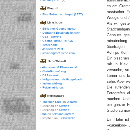
ausschließlic
January 2001
(1)
es am Grammo
Blogroll
russischer Fo
Eine Reise nach Nepal (1977)
Woogie und J
Links Israel
Als wir gest
Bibilothek Goethe Institut
Stadtrundga
Deutsche Botschaft Tel Aviv
Genauer ges
Goa - Termine
minutenlang
Goethe-Institut Tel Aviv
Israel-Karte
übertragen — 
Jerusalem Post
Ach ja, Komm
steinbergrecherche.com
Ein bisschen 
Tho's Webroll
mir in Kiev
Atomstrom & Klimawandel
versuche, so 
Chris-Boom-Bang
Lerner und k
DJ Astereoid
Hofgemeinschaft Heggelbach
sehe. Aber w
Indien Weblog
Die rufende
Reisemobile etc.
Fotografen e
Kommentare
machen. Und 
Thorsten Krug
on
Ukraine
ein ganzer F
Stephan on
Ukraine
Stephan on
Ukraine
Studio zu ma
tho
on
Telefonnummern
stephan on
Elektritschko
Ein Hahn ist
»kukerikoo« 