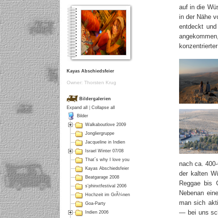
auf in die W
in der Nähe v
entdeckt und
angekommen, 
konzentrierte
Kayas Abschiedsfeier
Owner: Thorsten Krug
Bildergalerien
Expand all
|
Collapse all
Bilder
Walkaboutlove 2009
Jongliergruppe
Jacqueline in Indien
Israel Winter 07/08
That´s why I love you
nach ca. 400-
Kayas Abschiedsfeier
der kalten W
Beatgarage 2008
Reggae bis 
s'phinxtfestival 2006
Nebenan eine
Hochzeit im GrÃ¼nen
man sich akt
Goa-Party
— bei uns sch
Indien 2006