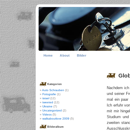
Home
About
Bilder
Glob
Kategorien
Nachdem ich 
Auto Schrauben
(1)
und seiner Fr
Fotografie
(1)
israel
(12)
mal ein paar
tweeted
(12)
Ich erfuhr vo
Ukraine
(7)
Uncategorized
(2)
mit mir hinge
Videos
(5)
Studium und 
walkaboutlove 2009
(5)
zweiten stan
Bilderalbum
Ausschlusskr