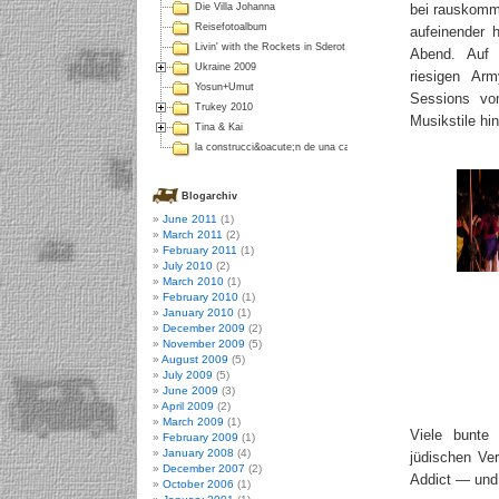
bei rauskommt
Die Villa Johanna
Reisefotoalbum
aufeinender 
Livin' with the Rockets in Sderot
Abend. Auf 
Ukraine 2009
riesigen Arm
Yosun+Umut
Sessions vo
Trukey 2010
Musikstile hi
Tina & Kai
la construcci&oacute;n de una casa en Colombia
Blogarchiv
June 2011
(1)
March 2011
(2)
February 2011
(1)
July 2010
(2)
March 2010
(1)
February 2010
(1)
January 2010
(1)
December 2009
(2)
November 2009
(5)
August 2009
(5)
July 2009
(5)
June 2009
(3)
April 2009
(2)
March 2009
(1)
Viele bunte
February 2009
(1)
January 2008
(4)
jüdischen Ve
December 2007
(2)
Addict — und 
October 2006
(1)