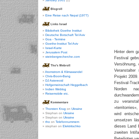
January 2001
(1)
Blogroll
Eine Reise nach Nepal (1977)
Links Israel
Bibilothek Goethe Institut
Deutsche Botschaft Tel Aviv
Goa - Termine
Goethe-Institut Tel Aviv
Israel-Karte
Hinter dem ga
Jerusalem Post
steinbergrecherche.com
Festival gebr
Versöhnung, 
Tho's Webroll
Veranstalter
Atomstrom & Klimawandel
Projekt 2009.
Chris-Boom-Bang
DJ Astereoid
Festival-T
Hofgemeinschaft Heggelbach
Norden n
Indien Weblog
Reisemobile etc.
durchwandern
zu veransta
Kommentare
»territorries
Thorsten Krug
on
Ukraine
Stephan on
Ukraine
wird entsch
Stephan on
Ukraine
umsetzen läs
tho
on
Telefonnummern
dieses Land 
stephan on
Elektritschko
zweiten Inti
Beteiligten v