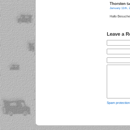
Thorsten
Sa
January 11th, 
Hallo Besucher
Leave a R
Spam protectio