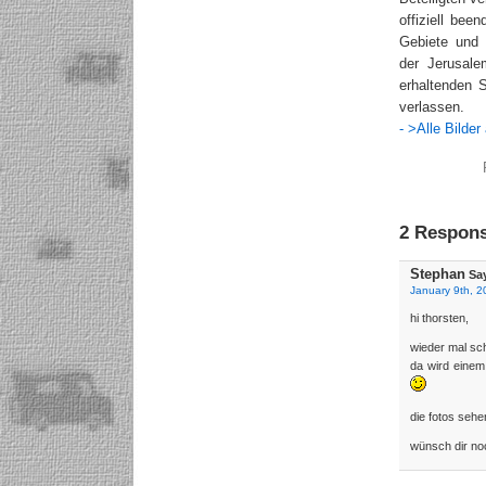
offiziell bee
Gebiete und
der Jerusale
erhaltenden 
verlassen.
- >Alle Bilde
2 Respons
Stephan
Sa
January 9th, 2
hi thorsten,
wieder mal sch
da wird einem
die fotos sehe
wünsch dir no