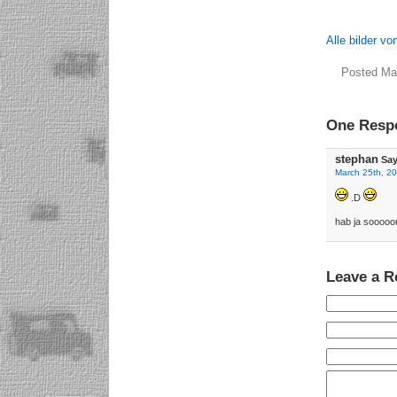
Alle bilder 
Posted Ma
One Respo
stephan
Say
March 25th, 20
.D
hab ja sooooon
Leave a R