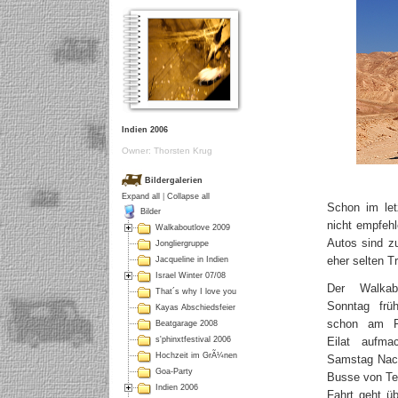
Indien 2006
Owner: Thorsten Krug
Bildergalerien
Expand all
|
Collapse all
Schon im let
Bilder
nicht empfehl
Walkaboutlove 2009
Autos sind z
Jongliergruppe
eher selten T
Jacqueline in Indien
Israel Winter 07/08
Der Walkab
That´s why I love you
Sonntag frü
Kayas Abschiedsfeier
schon am Fr
Beatgarage 2008
Eilat aufma
s'phinxtfestival 2006
Hochzeit im GrÃ¼nen
Samstag Nach
Goa-Party
Busse von Tel
Indien 2006
Fahrt geht ü