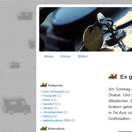
Home
About
Bilder
Es g
Kategorien
Am Sonntag d
Auto Schrauben
(1)
Shabat. Und a
Fotografie
(1)
israel
(12)
öffentlichen
tweeted
(12)
Arabern gefa
Ukraine
(7)
Uncategorized
(2)
in Tel Aviv s
Videos
(5)
Großstädten, 
walkaboutlove 2009
(5)
Bilderalbum