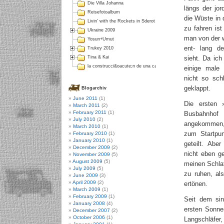
Die Villa Johanna
längs der jo
Reisefotoalbum
die Wüste in 
Livin' with the Rockets in Sderot
zu fahren ist
Ukraine 2009
man von der 
Yosun+Umut
ent- lang d
Trukey 2010
sieht. Da ich
Tina & Kai
la construcci&oacute;n de una casa en Colombia
einige male 
nicht so sc
geklappt.
Blogarchiv
June 2011
(1)
Die ersten 
March 2011
(2)
February 2011
(1)
Busbahnhof 
July 2010
(2)
angekommen, 
March 2010
(1)
zum Startpu
February 2010
(1)
January 2010
(1)
geteilt. Abe
December 2009
(2)
nicht eben g
November 2009
(5)
August 2009
(5)
meinen Schla
July 2009
(5)
zu ruhen, al
June 2009
(3)
April 2009
(2)
ertönen.
March 2009
(1)
February 2009
(1)
Seit dem sin
January 2008
(4)
ersten Sonne
December 2007
(2)
October 2006
(1)
Langschläfer,