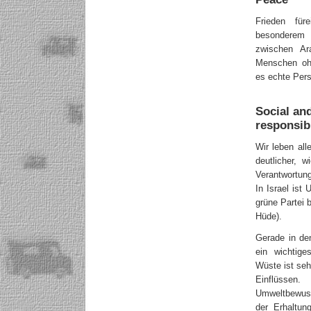
Frieden füre
besonderem
zwischen A
Menschen ohn
es echte Pers
Social an
responsibi
Wir leben al
deutlicher, 
Verantwortung
In Israel is
grüne Partei 
Hüde).
Gerade in de
ein wichtig
Wüste ist seh
Einflüs
Umweltbewuss
der Erhaltun