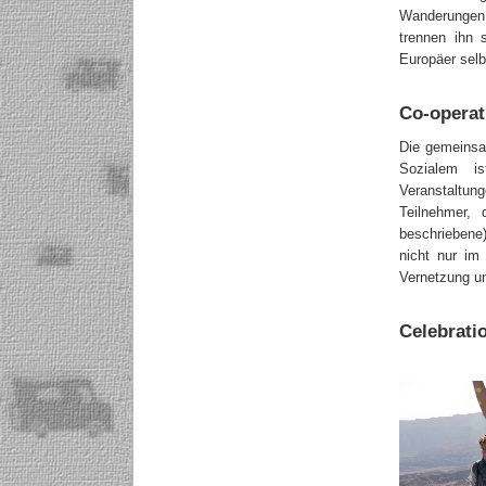
Wanderunge
trennen ihn 
Europäer selbs
Co-operat
Die gemeinsam
Sozialem i
Veranstaltu
Teilnehmer, 
beschriebene)
nicht nur im 
Vernetzung un
Celebrati