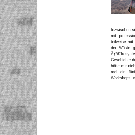
Inzwischen s
mit professi
teilweise mi
der Wüste g
Ãƒâ€“kosyst
Geschichte d
hätte mir nic
mal ein fün
Workshops un