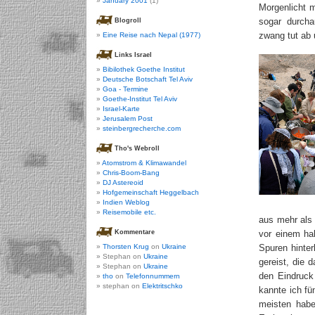
January 2001
(1)
Morgenlicht m
sogar durcha
Blogroll
zwang tut ab 
Eine Reise nach Nepal (1977)
Links Israel
Bibilothek Goethe Institut
Deutsche Botschaft Tel Aviv
Goa - Termine
Goethe-Institut Tel Aviv
Israel-Karte
Jerusalem Post
steinbergrecherche.com
Tho's Webroll
Atomstrom & Klimawandel
Chris-Boom-Bang
DJ Astereoid
Hofgemeinschaft Heggelbach
Indien Weblog
Reisemobile etc.
aus mehr als
Kommentare
vor einem ha
Thorsten Krug
on
Ukraine
Spuren hinte
Stephan on
Ukraine
gereist, die
Stephan on
Ukraine
den Eindruck 
tho
on
Telefonnummern
stephan on
Elektritschko
kannte ich fü
meisten habe